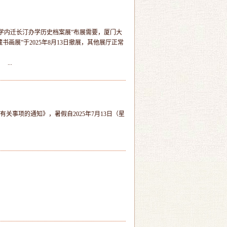
学内迁长汀办学历史档案展”布展需要，厦门大
画展”于2025年8月13日撤展，其他展厅正常
的理解与支持!
..
有关事项的通知》，暑假自2025年7月13日（星