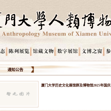
通知公告
厦门大学历史文化展馆群及博物馆2025年国