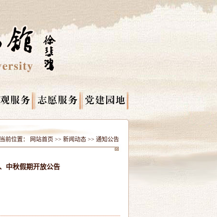
当前位置：
网站首页
>>
新闻动态
>>
通知公告
庆、中秋假期开放公告