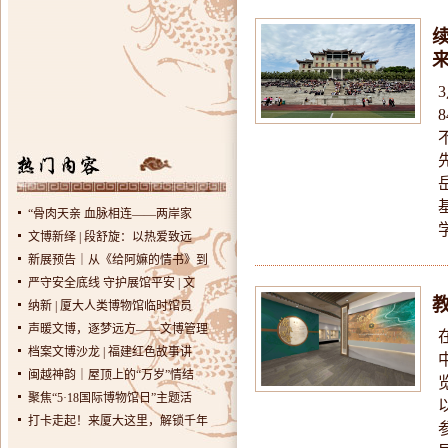
“骨肉天亲 血脉相连——两岸家
文博新绎 | 段舒旋：以热爱致远
新展预告｜从《给阿嫲的情书》到
严守安全底线 守护展馆平安 | 文
纳新 | 厦大人类博物馆临时馆员
声暖文博，逐梦远方——文博管理
档案文博沙龙 | 福建红色故事讲
闽越神韵｜屋顶上的“万岁”情结
聚焦“5·18国际博物馆日”主题活
打卡走起！来厦大这里，解锁千年