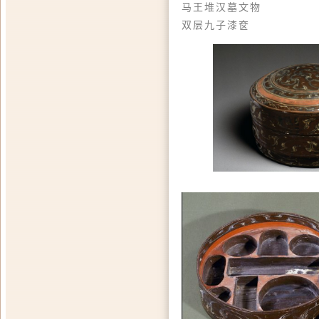
马王堆汉墓文物
双层九子漆奁