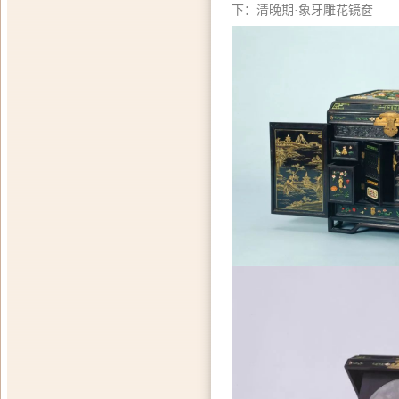
下：清晚期·象牙雕花镜奁