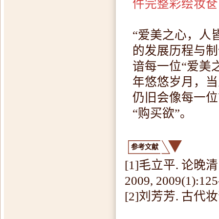
件完整彩绘妆奁
“爱美之心，人
的发展历程与制
谙每一位“爱美
年悠悠岁月，当
仍旧会像每一位
“购买欲”。
参考文献
[1]毛立平. 论
2009, 2009(1):125
[2]刘芳芳. 古代妆奁研