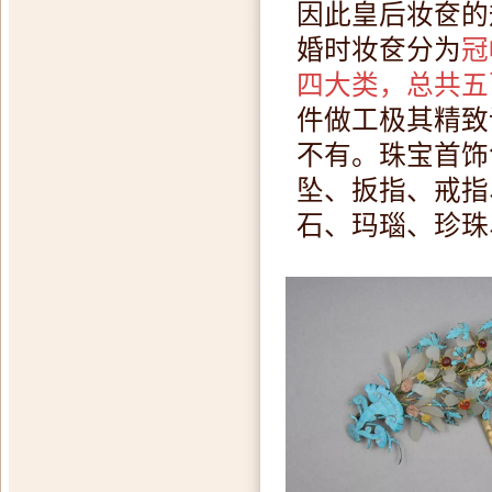
因此皇后妆奁的
婚时妆奁分为
冠
四大类，总共五
件做工极其精致
不有。珠宝首饰包
坠、扳指、戒指
石、玛瑙、珍珠