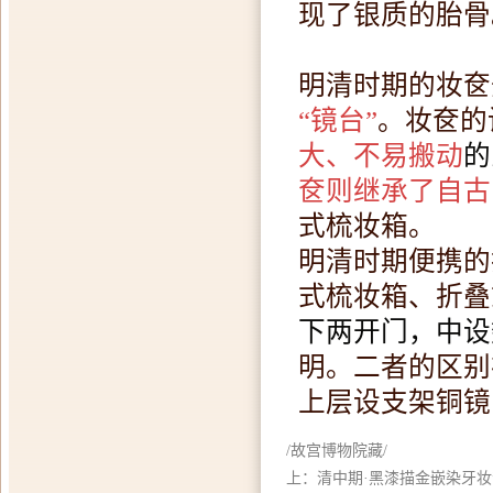
现了银质的胎骨
明清时期的妆奁
“镜台”
。
妆奁的
大、不易搬动
的
奁则继承了自古
式梳妆箱。
明清时期便携的
式梳妆箱、折叠
下两开门，中设
明。二者的区别
上层设支架铜镜
/故宫博物院藏/
上：清中期·黑漆描金嵌染牙妆