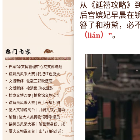
从《延禧攻略》
后宫嫔妃早晨在
簪子和粉黛，必
（lián）”
。
档案馆/文博管理中心党支部与翔
讲解员风采大赛 | 我把红色厦大
文博新绎 | 驼载三彩映盛唐
文博新绎 | 拾遗集 珠衣藏韵
档案文博沙龙 | 博物馆文物安全
讲解员风采大赛 | 高手云集！初
厦大文物说闽台｜并肩共饮，唇齿
纳新 | 厦大人类博物馆春季馆员
讲解员风采大赛｜解锁新身份，成
厦大文物说闽台｜山与刀的对话：