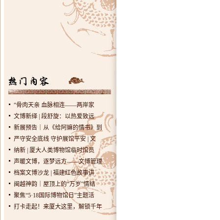
“骨肉天亲 血脉相连——两岸家
文博新绎 | 段舒旋：以热爱致远
新展预告｜从《给阿嫲的情书》到
严守安全底线 守护展馆平安 | 文
纳新 | 厦大人类博物馆临时馆员
声暖文博，逐梦远方——文博管理
档案文博沙龙 | 福建红色故事讲
闽越神韵｜屋顶上的“万岁”情结
聚焦“5·18国际博物馆日”主题活
打卡走起！来厦大这里，解锁千年