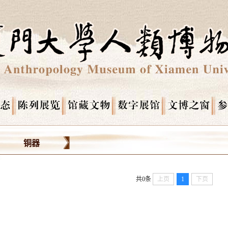
铜器
共0条
上页
1
下页