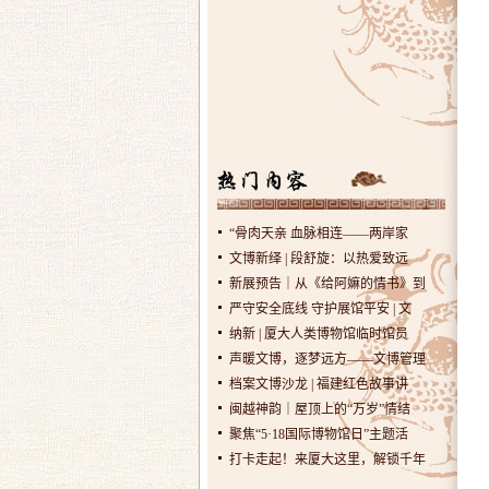
“骨肉天亲 血脉相连——两岸家
文博新绎 | 段舒旋：以热爱致远
新展预告｜从《给阿嫲的情书》到
严守安全底线 守护展馆平安 | 文
纳新 | 厦大人类博物馆临时馆员
声暖文博，逐梦远方——文博管理
档案文博沙龙 | 福建红色故事讲
闽越神韵｜屋顶上的“万岁”情结
聚焦“5·18国际博物馆日”主题活
打卡走起！来厦大这里，解锁千年