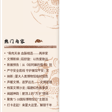
“骨肉天亲 血脉相连——两岸家
文博新绎 | 段舒旋：以热爱致远
新展预告｜从《给阿嫲的情书》到
严守安全底线 守护展馆平安 | 文
纳新 | 厦大人类博物馆临时馆员
声暖文博，逐梦远方——文博管理
档案文博沙龙 | 福建红色故事讲
闽越神韵｜屋顶上的“万岁”情结
聚焦“5·18国际博物馆日”主题活
打卡走起！来厦大这里，解锁千年